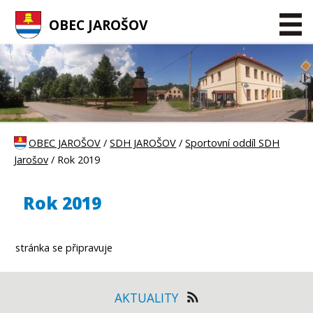
OBEC JAROŠOV
OBEC JAROŠOV
/
SDH JAROŠOV
/
Sportovní oddíl SDH
Jarošov
/ Rok 2019
Rok 2019
stránka se připravuje
AKTUALITY